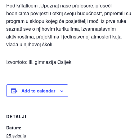
Pod krilaticom „Upoznaj naše profesore, prošeći
hodnicima povijesti i otkrij svoju budućnost“, pripremili su
program u sklopu kojeg će posjetitelji moći iz prve ruke
saznati sve o njihovim kurikulima, izvannastavnim
aktivnostima, projektima i jedinstvenoj atmosferi koja
vlada u njihovoj školi.
Izvor/foto: III. gimnazija Osijek
Add to calendar
DETALJI
Datum:
25 svibnja