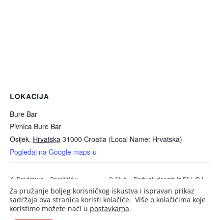
LOKACIJA
Bure Bar
Pivnica Bure Bar
Osijek
,
Hrvatska
31000
Croatia (Local Name: Hrvatska)
Pogledaj na Google maps-u
Q Club – Party studenata iz BiH (DJ
Predstava – Paroščić u
Za pružanje boljeg korisničkog iskustva i ispravan prikaz
Bukvinom dolu
Dancho)
sadržaja ova stranica koristi kolačiće. Više o kolačićima koje
koristimo možete naći u
postavkama
.