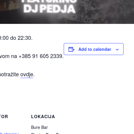
0:00 do 22:30.
Add to calendar
zivom na +385 91 605 2339.
potražite
ovdje
.
TOR
LOKACIJA
Bure Bar