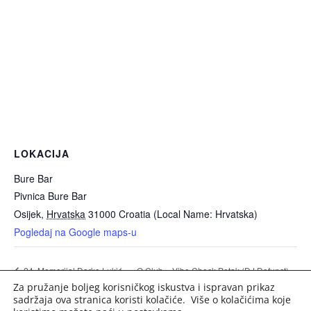
LOKACIJA
Bure Bar
Pivnica Bure Bar
Osijek
,
Hrvatska
31000
Croatia (Local Name: Hrvatska)
Pogledaj na Google maps-u
Q Club – Vibe Check Petak (DJ Defunct)
24. Memorijal Darko Lukić
Za pružanje boljeg korisničkog iskustva i ispravan prikaz
sadržaja ova stranica koristi kolačiće. Više o kolačićima koje