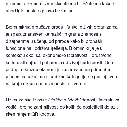
pticama, a komarci znanstvenicima i liječnicima kako bi
ubod igle postao gotovo bezbolan…
Biomimikrija proučava građu i funkcije živih organizama
te spaja znanstvenike različitih grana znanosti s
dizajnerima u učenju od prirode kako bi pronašli
funkcionalna i održiva rješenja. Biomimikrija je u
kontekstu okoliša, ekonomske isplativosti i društvene
korisnosti najbolji put prema održivoj budućnosti. Ona
podupire kružnu ekonomiju zasnovanu na prirodnim
procesima u kojima otpad kao kategorija ne postoji, već
na kraju ciklusa ponovo postaje izvorom.
Uz muzejske izloške
Izložba o izložbi
donosi i interaktivni
vodič i brojne zanimljivosti do kojih će posjetitelji dolaziti
skeniranjem QR kodova.