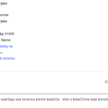
njske
centar
njske
ska
31000
l Name:
ledaj na
-u
b stranicu
K
 sadržaja ova stranica koristi kolačiće. Više o kolačićima koje kori