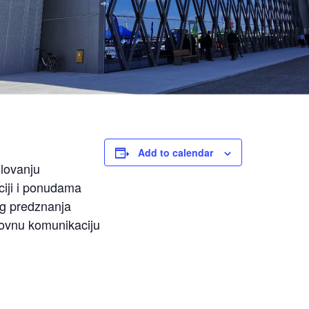
Add to calendar
slovanju
ciji i ponudama
og predznanja
lovnu komunikaciju