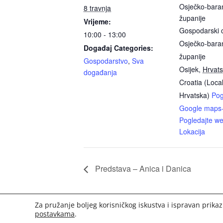
Osječko-bara
8 travnja
županije
Vrijeme:
Gospodarski 
10:00 - 13:00
Osječko-bara
Događaj Categories:
županije
Gospodarstvo
,
Sva
Osijek
,
Hrvat
događanja
Croatia (Loca
Hrvatska)
Pog
Google maps
Pogledajte we
Lokacija
Predstava – Anica i Danica
Za pružanje boljeg korisničkog iskustva i ispravan prikaz
2020. Portal Osijek.in | Sva prava pridržana. |
postavkama
.