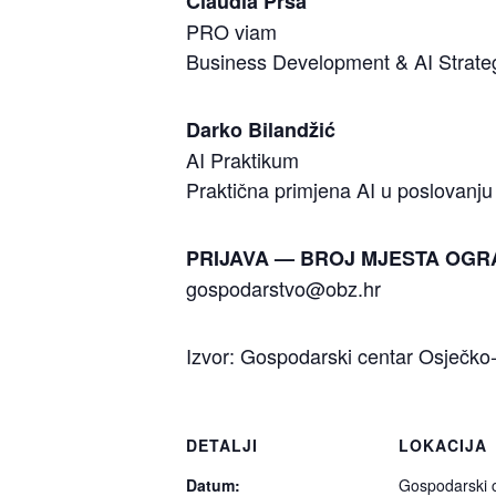
Claudia Prša
PRO viam
Business Development & AI Strateg
Darko Bilandžić
AI Praktikum
Praktična primjena AI u poslovanju
PRIJAVA — BROJ MJESTA OGR
gospodarstvo@obz.hr
Izvor: Gospodarski centar Osječko
DETALJI
LOKACIJA
Datum:
Gospodarski 