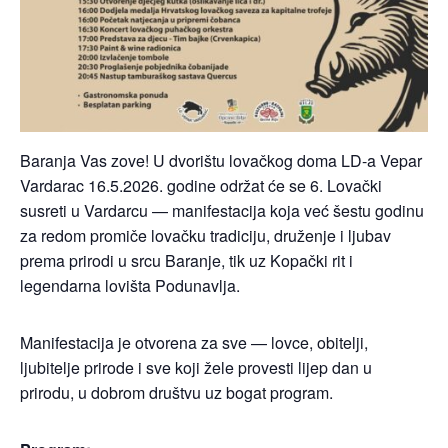
Baranja Vas zove! U dvorištu lovačkog doma LD-a Vepar
Vardarac 16.5.2026. godine održat će se 6. Lovački
susreti u Vardarcu — manifestacija koja već šestu godinu
za redom promiče lovačku tradiciju, druženje i ljubav
prema prirodi u srcu Baranje, tik uz Kopački rit i
legendarna lovišta Podunavlja.
Manifestacija je otvorena za sve — lovce, obitelji,
ljubitelje prirode i sve koji žele provesti lijep dan u
prirodu, u dobrom društvu uz bogat program.