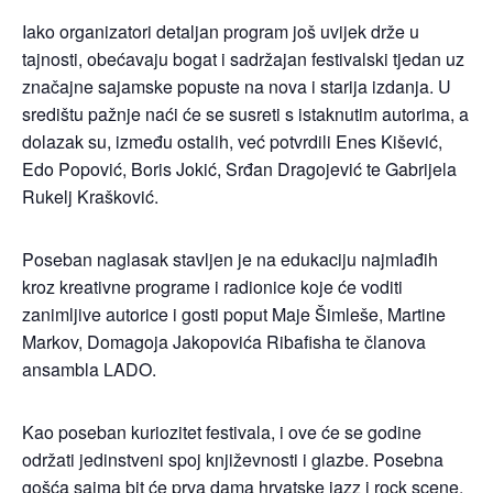
Iako organizatori detaljan program još uvijek drže u
tajnosti, obećavaju bogat i sadržajan festivalski tjedan uz
značajne sajamske popuste na nova i starija izdanja. U
središtu pažnje naći će se susreti s istaknutim autorima, a
dolazak su, između ostalih, već potvrdili Enes Kišević,
Edo Popović, Boris Jokić, Srđan Dragojević te Gabrijela
Rukelj Krašković.
Poseban naglasak stavljen je na edukaciju najmlađih
kroz kreativne programe i radionice koje će voditi
zanimljive autorice i gosti poput Maje Šimleše, Martine
Markov, Domagoja Jakopovića Ribafisha te članova
ansambla LADO.
Kao poseban kuriozitet festivala, i ove će se godine
održati jedinstveni spoj književnosti i glazbe. Posebna
gošća sajma bit će prva dama hrvatske jazz i rock scene,