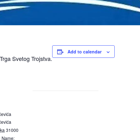
Add to calendar
s Trga Svetog Trojstva.
čevića
čevića
ska
31000
l Name: