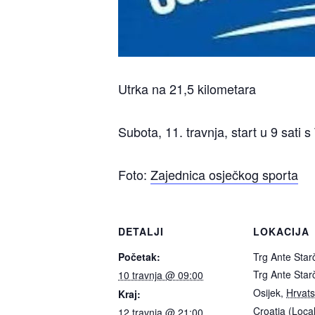
Utrka na 21,5 kilometara
Subota, 11. travnja, start u 9 sati 
Foto:
Zajednica osječkog sporta
DETALJI
LOKACIJA
Početak:
Trg Ante Star
Trg Ante Star
10 travnja @ 09:00
Osijek
,
Hrvat
Kraj:
Croatia (Loca
12 travnja @ 21:00