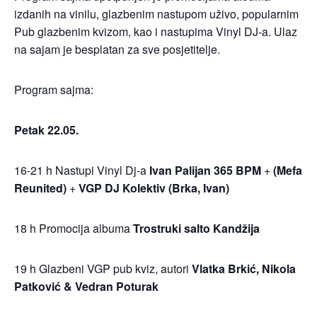
izdanih na vinilu, glazbenim nastupom uživo, popularnim
Pub glazbenim kvizom, kao i nastupima Vinyl DJ-a. Ulaz
na sajam je besplatan za sve posjetitelje.
Program sajma:
Petak 22.05.
16-21 h Nastupi Vinyl Dj-a
Ivan Palijan 365 BPM
+
(Mefa
Reunited)
+
VGP DJ Kolektiv (Brka, Ivan)
18 h Promocija albuma
Trostruki salto Kandžija
19 h Glazbeni VGP pub kviz, autori
Vlatka Brkić, Nikola
Patković & Vedran Poturak