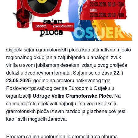
Osječki sajam gramofonskih ploča kao ultimativno mjesto
regionalnog okupljanja zaljubljenika u analogni zvuk
vinila u svom jubilarnom desetom izdanju ovog proljeća
dolazi u dvodnevnom formatu. Sajam se održava
22. i
23.05.2025
. godine na prostoru natkrivenog trga
Poslovno-trgovačkog centra Eurodom u Osijeku u
organizaciji
Udruge Volim Gramofonske Ploče
. Na
sajmu možete očekivati najbolju i najveću kolekciju
gramofonskih ploča iz svih razdoblja glazbene povijesti
kao i svih mogućih žanrova.
Program sajma upotpunjen je promocijama albuma