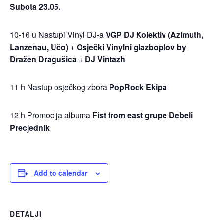
Subota 23.05.
10-16 u Nastupi Vinyl DJ-a
VGP DJ Kolektiv (Azimuth,
Lanzenau, Učo)
+
Osječki Vinylni glazboplov by
Dražen Dragušica
+
DJ Vintazh
11 h Nastup osječkog zbora
PopRock Ekipa
12 h Promocija albuma
Fist from east grupe Debeli
Precjednik
Add to calendar
DETALJI