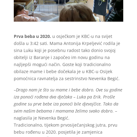
Prva beba u 2020.
u osječkom je KBC-u na svijet
došla u 3:42 sati. Mama Antonija Krpeljević rodila je
sina Luku koji je posebnu radost tako donio svojoj
obitelji iz Baranje i započeo im novu godinu na
najljepši mogući način. Goste koji tradicionalno
obilaze mame i bebe dočekala je u KBC-u Osijek
pomoćnica ravnatelja za sestrinstvo Nevenka Begić.
–
Drago nam je što su mame i bebe dobro. Ove su godine
iza ponoći rođena dva dječaka – Luka pa Erik. Prošle
godine su prve bebe iza ponoći bile djevojčice. Tako da
svim našim bebama i mamama želimo svako dobro.
–
naglasila je Nevenka Begić.
Tradicionalno, tijekom prvosiječanjskog jutra, prvu
bebu rođenu u 2020. posjetila je zamjenica