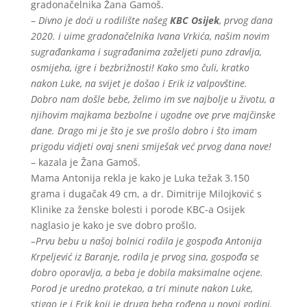
gradonačelnika Žana Gamoš.
–
Divno je doći u rodilište našeg
KBC Osijek
, prvog dana
2020. i uime gradonačelnika Ivana Vrkića, našim novim
sugrađankama i sugrađanima zaželjeti puno zdravlja,
osmijeha, igre i bezbrižnosti! Kako smo čuli, kratko
nakon Luke, na svijet je došao i Erik iz valpovštine.
Dobro nam došle bebe, želimo im sve najbolje u životu, a
njihovim majkama bezbolne i ugodne ove prve majčinske
dane. Drago mi je što je sve prošlo dobro i što imam
prigodu vidjeti ovaj sneni smiješak već prvog dana nove!
– kazala je Žana Gamoš.
Mama Antonija rekla je kako je Luka težak 3.150
grama i dugačak 49 cm, a dr. Dimitrije Milojković s
Klinike za ženske bolesti i porode KBC-a Osijek
naglasio je kako je sve dobro prošlo.
–
Prvu bebu u našoj bolnici rodila je gospođa Antonija
Krpeljević iz Baranje, rodila je prvog sina, gospođa se
dobro oporavlja, a beba je dobila maksimalne ocjene.
Porod je uredno protekao, a tri minute nakon Luke,
stigao je i Erik koji je druga beba rođena u novoj godini.