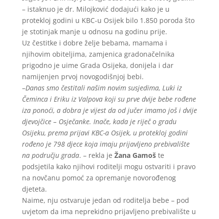
– istaknuo je dr. Milojković dodajući kako je u
protekloj godini u KBC-u Osijek bilo 1.850 poroda što
je stotinjak manje u odnosu na godinu prije.
Uz čestitke i dobre želje bebama, mamama i
njihovim obiteljima, zamjenica gradonačelnika
prigodno je uime Grada Osijeka, donijela i dar
namijenjen prvoj novogodišnjoj bebi.
–
Danas smo čestitali našim novim susjedima, Luki iz
Čeminca i Eriku iz Valpova koji su prve dvije bebe rođene
iza ponoći, a dobra je vijest da od jučer imamo još i dvije
djevojčice – Osječanke. Inače, kada je riječ o gradu
Osijeku, prema prijavi KBC-a Osijek, u protekloj godini
rođeno je 798 djece koja imaju prijavljeno prebivalište
na području grada
. – rekla je
Žana Gamoš
te
podsjetila kako njihovi roditelji mogu ostvariti i pravo
na novčanu pomoć za opremanje novorođenog
djeteta.
Naime, nju ostvaruje jedan od roditelja bebe – pod
uvjetom da ima neprekidno prijavljeno prebivalište u