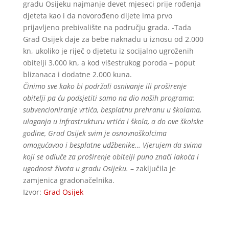
gradu Osijeku najmanje devet mjeseci prije rođenja
djeteta kao i da novorođeno dijete ima prvo
prijavljeno prebivalište na području grada. -Tada
Grad Osijek daje za bebe naknadu u iznosu od 2.000
kn, ukoliko je riječ o djetetu iz socijalno ugroženih
obitelji 3.000 kn, a kod višestrukog poroda – poput
blizanaca i dodatne 2.000 kuna.
Činimo sve kako bi podržali osnivanje ili proširenje
obitelji pa ću podsjetiti samo na dio naših programa:
subvencioniranje vrtića, besplatnu prehranu u školama,
ulaganja u infrastrukturu vrtića i škola, a do ove školske
godine, Grad Osijek svim je osnovnoškolcima
omogućavao i besplatne udžbenike… Vjerujem da svima
koji se odluče za proširenje obitelji puno znači lakoća i
ugodnost života u gradu Osijeku.
– zaključila je
zamjenica gradonačelnika.
Izvor:
Grad Osijek