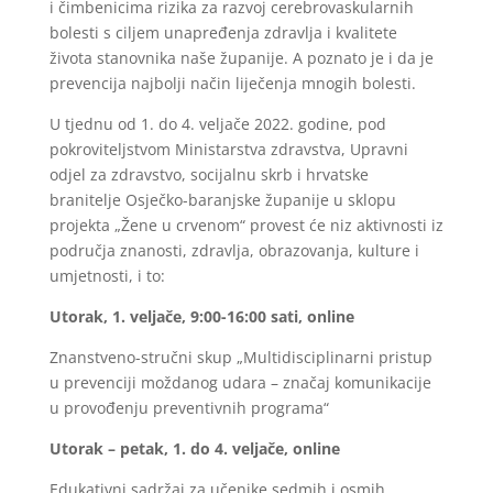
i čimbenicima rizika za razvoj cerebrovaskularnih
bolesti s ciljem unapređenja zdravlja i kvalitete
života stanovnika naše županije. A poznato je i da je
prevencija najbolji način liječenja mnogih bolesti.
U tjednu od 1. do 4. veljače 2022. godine, pod
pokroviteljstvom Ministarstva zdravstva, Upravni
odjel za zdravstvo, socijalnu skrb i hrvatske
branitelje Osječko-baranjske županije u sklopu
projekta „Žene u crvenom“ provest će niz aktivnosti iz
područja znanosti, zdravlja, obrazovanja, kulture i
umjetnosti, i to:
Utorak, 1. veljače, 9:00-16:00 sati, online
Znanstveno-stručni skup „Multidisciplinarni pristup
u prevenciji moždanog udara – značaj komunikacije
u provođenju preventivnih programa“
Utorak – petak, 1. do 4. veljače, online
Edukativni sadržaj za učenike sedmih i osmih