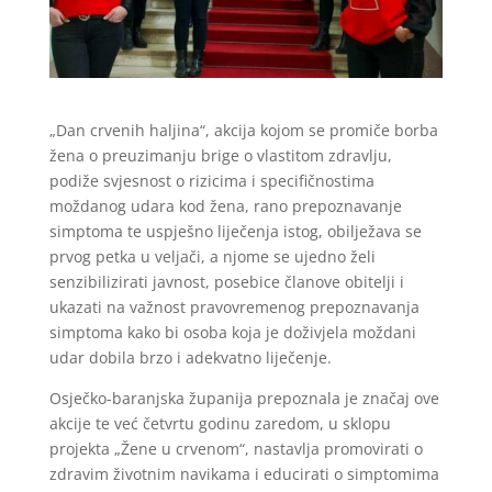
„Dan crvenih haljina“, akcija kojom se promiče borba
žena o preuzimanju brige o vlastitom zdravlju,
podiže svjesnost o rizicima i specifičnostima
moždanog udara kod žena, rano prepoznavanje
simptoma te uspješno liječenja istog, obilježava se
prvog petka u veljači, a njome se ujedno želi
senzibilizirati javnost, posebice članove obitelji i
ukazati na važnost pravovremenog prepoznavanja
simptoma kako bi osoba koja je doživjela moždani
udar dobila brzo i adekvatno liječenje.
Osječko-baranjska županija prepoznala je značaj ove
akcije te već četvrtu godinu zaredom, u sklopu
projekta „Žene u crvenom“, nastavlja promovirati o
zdravim životnim navikama i educirati o simptomima