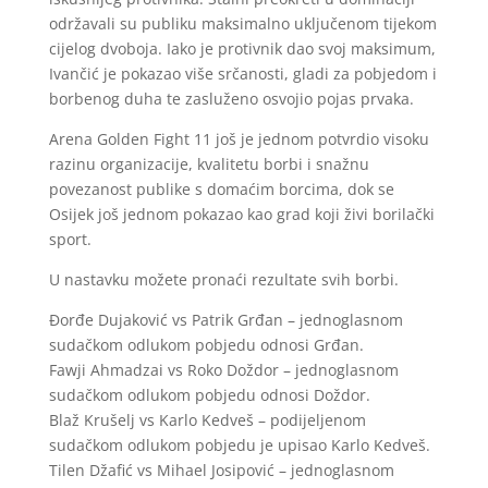
održavali su publiku maksimalno uključenom tijekom
cijelog dvoboja. Iako je protivnik dao svoj maksimum,
Ivančić je pokazao više srčanosti, gladi za pobjedom i
borbenog duha te zasluženo osvojio pojas prvaka.
Arena Golden Fight 11 još je jednom potvrdio visoku
razinu organizacije, kvalitetu borbi i snažnu
povezanost publike s domaćim borcima, dok se
Osijek još jednom pokazao kao grad koji živi borilački
sport.
U nastavku možete pronaći rezultate svih borbi.
Đorđe Dujaković vs Patrik Grđan – jednoglasnom
sudačkom odlukom pobjedu odnosi Grđan.
Fawji Ahmadzai vs Roko Doždor – jednoglasnom
sudačkom odlukom pobjedu odnosi Doždor.
Blaž Krušelj vs Karlo Kedveš – podijeljenom
sudačkom odlukom pobjedu je upisao Karlo Kedveš.
Tilen Džafić vs Mihael Josipović – jednoglasnom