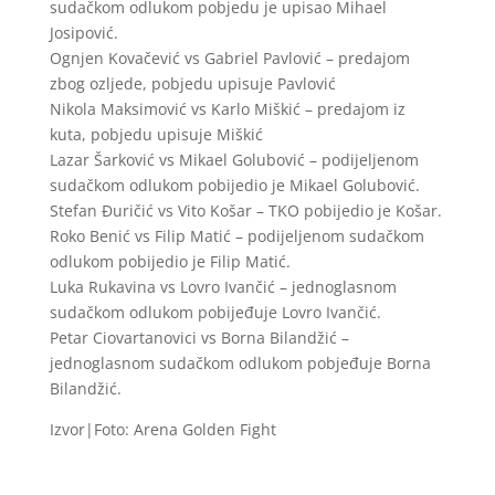
sudačkom odlukom pobjedu je upisao Mihael
Josipović.
Ognjen Kovačević vs Gabriel Pavlović – predajom
zbog ozljede, pobjedu upisuje Pavlović
Nikola Maksimović vs Karlo Miškić – predajom iz
kuta, pobjedu upisuje Miškić
Lazar Šarković vs Mikael Golubović – podijeljenom
sudačkom odlukom pobijedio je Mikael Golubović.
Stefan Đuričić vs Vito Košar – TKO pobijedio je Košar.
Roko Benić vs Filip Matić – podijeljenom sudačkom
odlukom pobijedio je Filip Matić.
Luka Rukavina vs Lovro Ivančić – jednoglasnom
sudačkom odlukom pobijeđuje Lovro Ivančić.
Petar Ciovartanovici vs Borna Bilandžić –
jednoglasnom sudačkom odlukom pobjeđuje Borna
Bilandžić.
Izvor|Foto: Arena Golden Fight