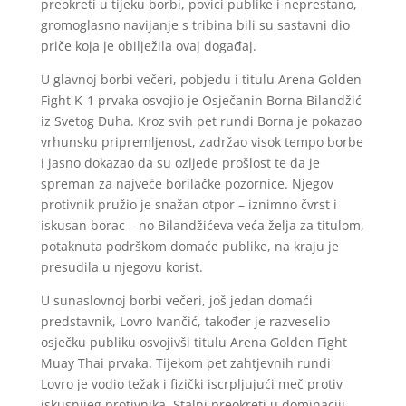
preokreti u tijeku borbi, povici publike i neprestano,
gromoglasno navijanje s tribina bili su sastavni dio
priče koja je obilježila ovaj događaj.
U glavnoj borbi večeri, pobjedu i titulu Arena Golden
Fight K-1 prvaka osvojio je Osječanin Borna Bilandžić
iz Svetog Duha. Kroz svih pet rundi Borna je pokazao
vrhunsku pripremljenost, zadržao visok tempo borbe
i jasno dokazao da su ozljede prošlost te da je
spreman za najveće borilačke pozornice. Njegov
protivnik pružio je snažan otpor – iznimno čvrst i
iskusan borac – no Bilandžićeva veća želja za titulom,
potaknuta podrškom domaće publike, na kraju je
presudila u njegovu korist.
U sunaslovnoj borbi večeri, još jedan domaći
predstavnik, Lovro Ivančić, također je razveselio
osječku publiku osvojivši titulu Arena Golden Fight
Muay Thai prvaka. Tijekom pet zahtjevnih rundi
Lovro je vodio težak i fizički iscrpljujući meč protiv
iskusnijeg protivnika. Stalni preokreti u dominaciji